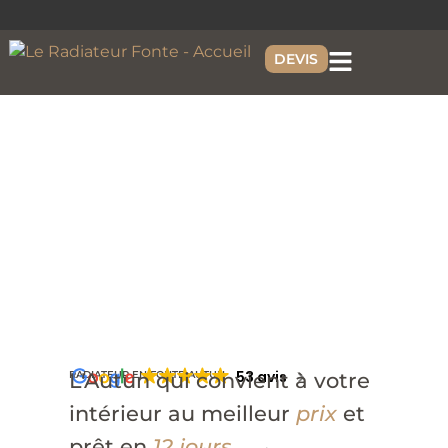
DEVIS
53 avis
RADIATEUR EN FONTE AUTUN
L'Autun qui convient à votre
intérieur au meilleur
prix
et
prêt en
12 jours
.